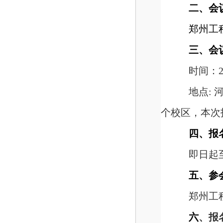
二、会
郑州工
三、会
时间：20
地点:
个校区，本次
四、报
即日起至2
五、参
郑州工
六
、报