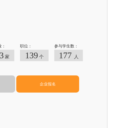
业：
职位：
参与学生数：
3
139
177
家
个
人
企业报名